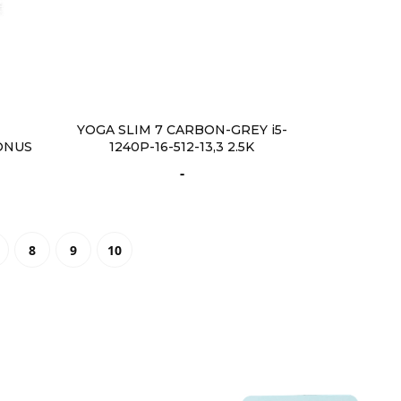
YOGA SLIM 7 CARBON-GREY i5-
BONUS
1240P-16-512-13,3 2.5K
-
8
9
10