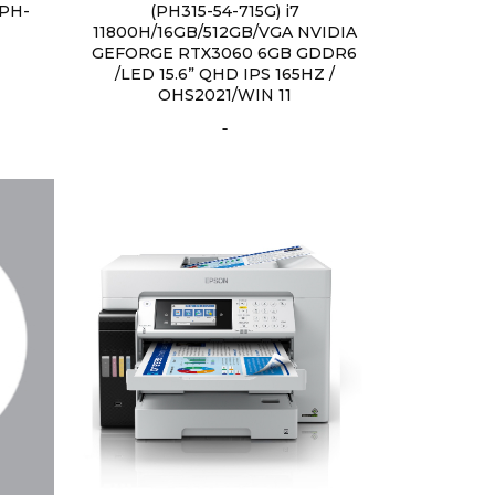
EPH-
(PH315-54-715G) i7
11800H/16GB/512GB/VGA NVIDIA
GEFORGE RTX3060 6GB GDDR6
/LED 15.6” QHD IPS 165HZ /
OHS2021/WIN 11
-