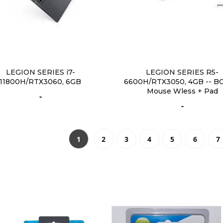
LEGION SERIES i7-
LEGION SERIES R5-
11800H/RTX3060, 6GB
6600H/RTX3050, 4GB -- 
Mouse Wless + Pad
-
-
1
2
3
4
5
6
7