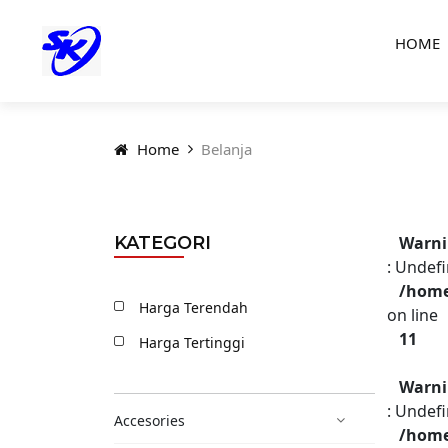
HOME
Home
Belanja
KATEGORI
Warn
: Undefi
/home
Harga Terendah
on line
11
Harga Tertinggi
Warn
: Undefi
Accesories
/home